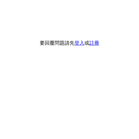
要回覆問題請先
登入
或
註冊