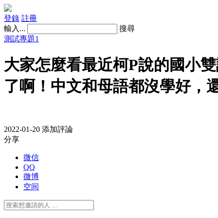
登錄
註冊
輸入...
搜尋
測試專題1
大家怎麼看最近柯P說的國小
了啊！中文和母語都沒學好，還要
2022-01-20
添加評論
分享
微信
QQ
微博
空间