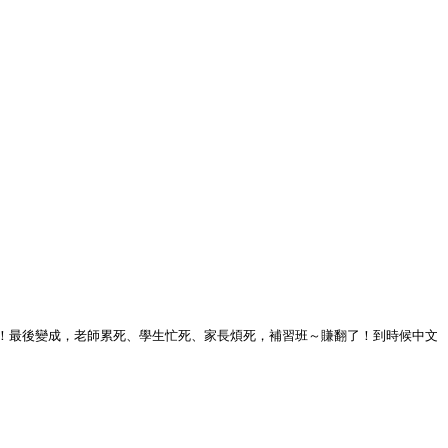
！最後變成，老師累死、學生忙死、家長煩死，補習班～賺翻了！到時候中文