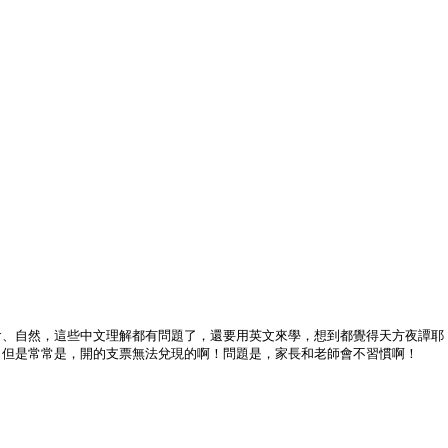
會、自然，這些中文理解都有問題了，還要用英文來學，想到都覺得天方夜譚耶
，但是常常是，開的支票無法兌現的啊！問題是，家長和老師會不習慣啊！