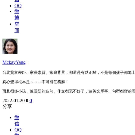
QQ
微
博
空
间
MckayYang
台北貧富差距、家長素質、家庭背景，都還是有點距離，不是每個孩子都能
真心覺得根本是～～～不可能任務麻！
而且很多小孩，連國語的造句、作文都寫不好了，連英文單字、句型都背的
2022-01-20
0
0
分享
微
信
QQ