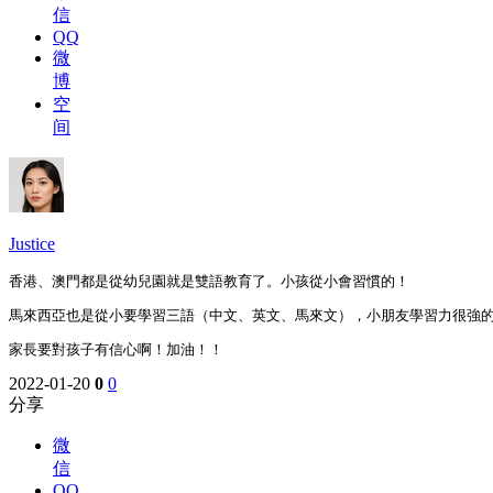
信
QQ
微
博
空
间
Justice
香港、澳門都是從幼兒園就是雙語教育了。小孩從小會習慣的！
馬來西亞也是從小要學習三語（中文、英文、馬來文），小朋友學習力很強
家長要對孩子有信心啊！加油！！
2022-01-20
0
0
分享
微
信
QQ