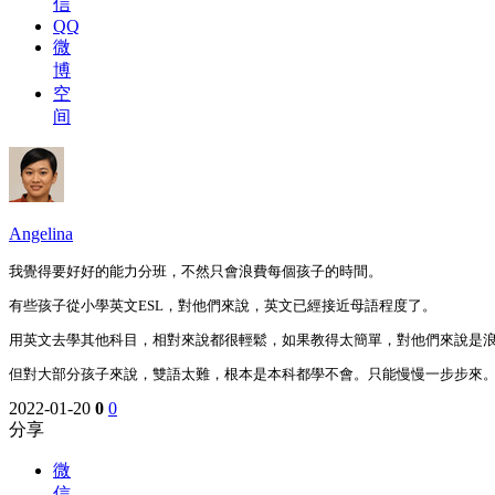
信
QQ
微
博
空
间
Angelina
我覺得要好好的能力分班，不然只會浪費每個孩子的時間。
有些孩子從小學英文ESL，對他們來說，英文已經接近母語程度了。
用英文去學其他科目，相對來說都很輕鬆，如果教得太簡單，對他們來說是
但對大部分孩子來說，雙語太難，根本是本科都學不會。只能慢慢一步步來
2022-01-20
0
0
分享
微
信