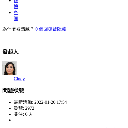
微
博
空
间
為什麼被隱藏？
0
個回覆被隱藏
發起人
Cindy
問題狀態
最新活動:
2022-01-20 17:54
瀏覽:
2972
關注:
6
人