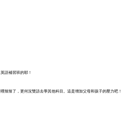
上英語補習班的耶！
哩哩辣辣了，更何況雙語去學其他科目。這是增加父母和孩子的壓力吧！