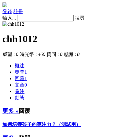
登錄
註冊
輸入...
搜尋
chh1012
威望 :
0
時光幣 :
460
贊同 :
0
感謝 :
0
概述
發問
1
回覆
1
文章
0
關注
動態
更多 »
回覆
如何培養孩子的專注力？（測試用）